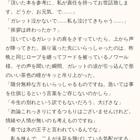
「頂いた本を参考に、私が責任を持ってお世話致しま
す。どうか、お元気、で……」
「ガレット泣かないで……私も泣けてきちゃう……」
「挨拶は終わったか？」
泣いているガレットの肩をさすっていたら、上から声
が降ってきた。振り返った先にいらっしゃったのは、昨
晩と同じローブを纏ってフードを被っているノワール
様。その声を聞いた瞬間、ガレットの涙が引っ込んで形
のいい茶色の瞳がキッと吊り上がった。
「随分無粋な方もいらっしゃるものですね。急いては事
を仕損じるという言葉をご存じないのかしら」
「今生の別れという訳でもないだろう。大げさな」
「勿論これっきりにするつもりはございませんけれど。
情緒や人情が無いのも考えものですね」
「巷では氷の王子と言われているんでな」
私を挟んで、二人が火花を飛ばしている気配がする。