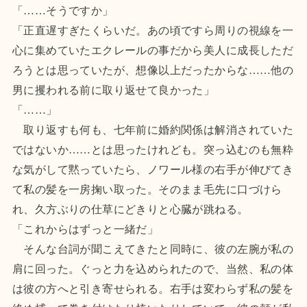
「……そうですか」
「正直遅すぎたくらいだ。あの頃ですら周りの視線を一
心に集めていたエクレールの事だから美人に成長しただ
ろうとは思っていたが、想像以上だったからな……他の
男に攫われる前に取り返せて良かった」
「……」
取り返すも何も、七年前に婚約関係は解消されていた
ではないか……とは思ったけれども。突っ込むのも無粋
な気がして黙っていたら、ノワール様の右手が伸びてき
て私の髪を一房掬い取った。そのまま毛先に口づけら
れ、久方ぶりの仕草にどきりと心臓が跳ねる。
「これからはずっと一緒だ」
そんな台詞が聞こえてきたと同時に、彼の左腕が私の
肩に回った。ぐっと力を込められたので、当然、私の体
は彼の方へと引き寄せられる。右手は変わらず私の髪を