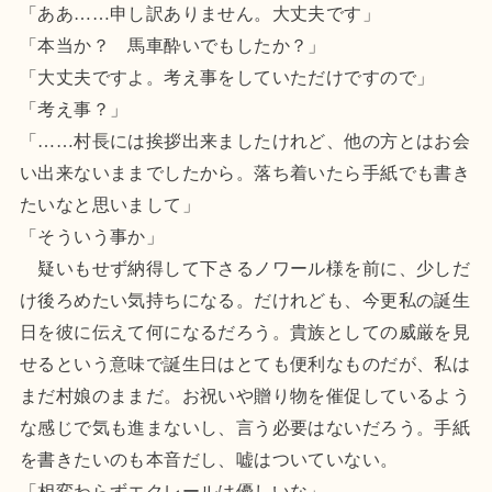
「ああ……申し訳ありません。大丈夫です」
「本当か？ 馬車酔いでもしたか？」
「大丈夫ですよ。考え事をしていただけですので」
「考え事？」
「……村長には挨拶出来ましたけれど、他の方とはお会
い出来ないままでしたから。落ち着いたら手紙でも書き
たいなと思いまして」
「そういう事か」
疑いもせず納得して下さるノワール様を前に、少しだ
け後ろめたい気持ちになる。だけれども、今更私の誕生
日を彼に伝えて何になるだろう。貴族としての威厳を見
せるという意味で誕生日はとても便利なものだが、私は
まだ村娘のままだ。お祝いや贈り物を催促しているよう
な感じで気も進まないし、言う必要はないだろう。手紙
を書きたいのも本音だし、嘘はついていない。
「相変わらずエクレールは優しいな」