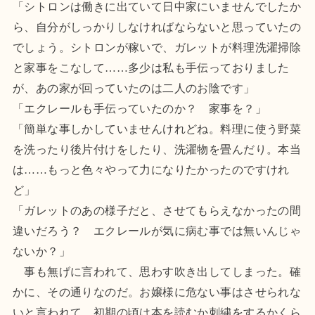
「シトロンは働きに出ていて日中家にいませんでしたか
ら、自分がしっかりしなければならないと思っていたの
でしょう。シトロンが稼いで、ガレットが料理洗濯掃除
と家事をこなして……多少は私も手伝っておりました
が、あの家が回っていたのは二人のお陰です」
「エクレールも手伝っていたのか？ 家事を？」
「簡単な事しかしていませんけれどね。料理に使う野菜
を洗ったり後片付けをしたり、洗濯物を畳んだり。本当
は……もっと色々やって力になりたかったのですけれ
ど」
「ガレットのあの様子だと、させてもらえなかったの間
違いだろう？ エクレールが気に病む事では無いんじゃ
ないか？」
事も無げに言われて、思わす吹き出してしまった。確
かに、その通りなのだ。お嬢様に危ない事はさせられな
いと言われて、初期の頃は本を読むか刺繍をするかくら