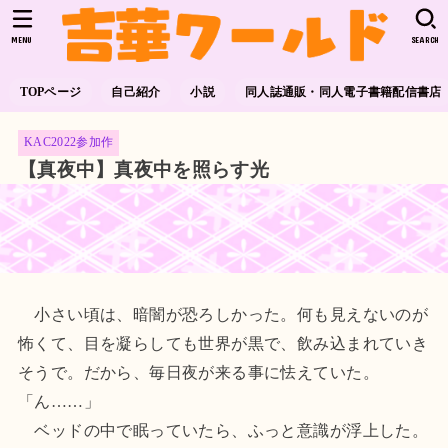
MENU
SEARCH
TOPページ
自己紹介
小説
同人誌通販・同人電子書籍配信書店
KAC2022参加作
【真夜中】真夜中を照らす光
小さい頃は、暗闇が恐ろしかった。何も見えないのが
怖くて、目を凝らしても世界が黒で、飲み込まれていき
そうで。だから、毎日夜が来る事に怯えていた。
「ん……」
ベッドの中で眠っていたら、ふっと意識が浮上した。