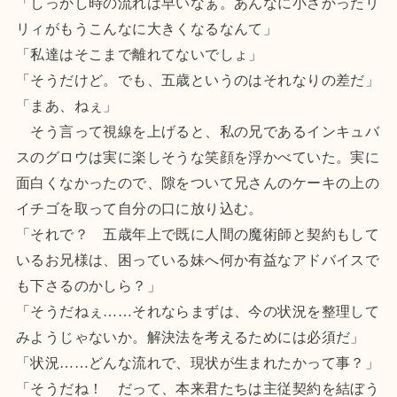
「しっかし時の流れは早いなぁ。あんなに小さかったリ
リィがもうこんなに大きくなるなんて」
「私達はそこまで離れてないでしょ」
「そうだけど。でも、五歳というのはそれなりの差だ」
「まあ、ねぇ」
そう言って視線を上げると、私の兄であるインキュバ
スのグロウは実に楽しそうな笑顔を浮かべていた。実に
面白くなかったので、隙をついて兄さんのケーキの上の
イチゴを取って自分の口に放り込む。
「それで？ 五歳年上で既に人間の魔術師と契約もして
いるお兄様は、困っている妹へ何か有益なアドバイスで
も下さるのかしら？」
「そうだねぇ……それならまずは、今の状況を整理して
みようじゃないか。解決法を考えるためには必須だ」
「状況……どんな流れで、現状が生まれたかって事？」
「そうだね！ だって、本来君たちは主従契約を結ぼう