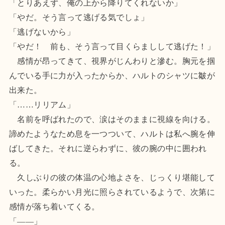
「とりあえず、俺の上から降りてくれないか」
「やだ。そう言って逃げる気でしょ」
「逃げないから」
「やだ！ 前も、そう言って目くらましして逃げた！」
感情が昂ってきて、視界がじんわりと滲む。胸元を掴
んでいる手に力が入ったからか、ハルトのシャツに皺が
出来た。
「……リリアム」
名前を呼ばれたので、涙はそのままに視線を向ける。
諦めたようなため息を一つついて、ハルトは私へ腕を伸
ばしてきた。それに逆らわずに、彼の腕の中に囲われ
る。
久しぶりの彼の体温の心地よさを、じっくり堪能して
いった。柔らかい月光に照らされているようで、次第に
感情が落ち着いてくる。
「――」