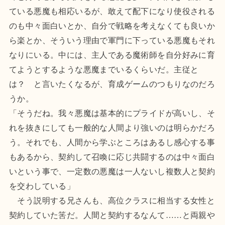
ている悪魔も相応いるが、敢えて配下になり使役される
のも中々面白いとか、自分で戦略を考えなくても良いか
ら楽とか、そういう理由で軍門に下っている悪魔もそれ
なりにいる。中には、主人である魔術師を自分好みに育
てようとするような悪魔までいるくらいだ。主従と
は？ と言いたくなるが、育成ゲームのつもりなのだろ
うか。
「そうだね。我々悪魔は基本的にプライドが高いし、そ
れを抜きにしても一般的な人間より強いのは明らかだろ
う。それでも、人間から学ぶところはあるし感心する事
もあるから、契約して召喚に応じ共闘するのは中々面白
いという事で、一定数の悪魔は一人ないし複数人と契約
を交わしている」
そう説明する兄さんも、高位クラスに相当する女性と
契約していた筈だ。人間と契約するなんて……と両親や