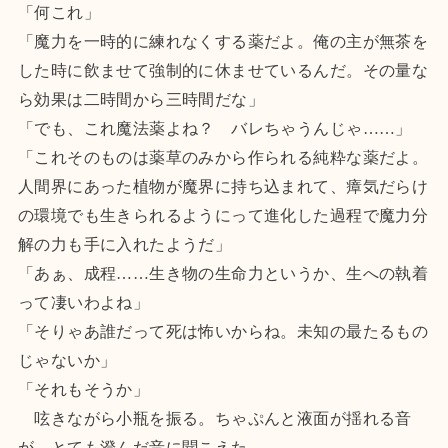
「何これ」
「魔力を一時的に練れなくする薬だよ。俺の主が無茶を
した時に飲ませて強制的に休ませているんだ。その量な
ら効果は二時間から三時間だな」
「でも、これ魔法薬よね？ バレちゃうんじゃ……」
「これそのものは薬草のみから作られる純粋な薬だよ。
人間界にあった植物が魔界に持ち込まれて、瘴気だらけ
の環境でも生きられるようにって進化した過程で魔力分
解の力も手に入れたようだ」
「あぁ、成程……生き物の生命力というか、生への執着
って凄いわよね」
「そりゃあ誰だって死は怖いからね。未知の最たるもの
じゃないか」
「それもそうか」
呟きながら小瓶を振る。ちゃぷんと液面が揺れる音
が、とても澄んだ音に聞こえた。