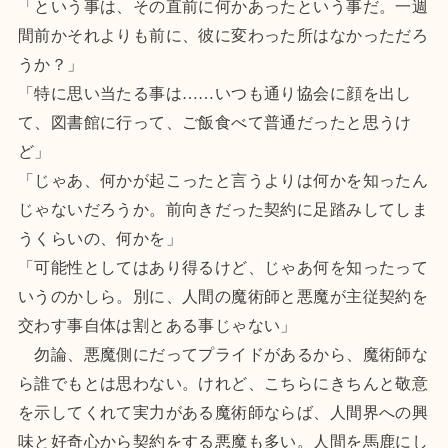
「という事は、その直前に何かあったという事だ。一週
間前かそれよりも前に、彼に変わった所はなかっただろ
うか？」
「特に思い当たる事は……いつも通り協会に顔を出し
て、図書館に行って、ご飯食べて普通だったと思うけ
ど」
「じゃあ、何かが起こったと言うよりは何かを知ったん
じゃないだろうか。前向きだった契約に足踏みしてしま
うくらいの、何かを」
「可能性としてはあり得るけど、じゃあ何を知ったって
いうのかしら。別に、人間の魔術師と悪魔が主従契約を
交わす事自体は割とある事じゃない」
勿論、悪魔側にだってプライドがあるから、魔術師な
ら誰でもとは思わない。けれど、こちらにきちんと敬意
を示してくれて実力がある魔術師ならば、人間界への興
味と好奇心から契約をする悪魔も多い。人間を馬鹿にし